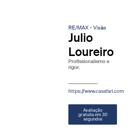
RE/MAX - Visão
Julio
Loureiro
Profissionalismo e
rigor.
https://www.casafari.com
Avaliação
gratuita em 30
segundos