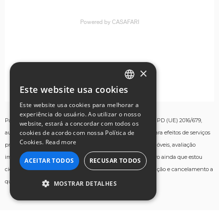
×
Este website usa cookies
ENGLISH
Este website usa cookies para melhorar a
GERMAN
experiência do usuário. Ao utilizar o nosso
Para os fins estabelecidos no artigo 13º do Regulamento RGPD (UE) 2016/679,
website, estará a concordar com todos os
FRENCH
cookies de acordo com nossa Política de
autorizo a recolha e tratamento dos meus dados pessoais para efeitos de serviços
Cookies.
Read more
prestados aqui, nomeadamente informações sobre bens imóveis, avaliação
PORTUGUESE
imobiliária e oportunidades de negócio relacionadas. Declaro ainda que estou
ACEITAR TODOS
RECUSAR TODOS
ciente de que posso exercer o meu direito de acesso, retificação e cancelamento a
ITALIAN
qualquer momento, contactando
legal@casafari.com
MOSTRAR DETALHES
SPANISH
ESTRITAMENTE NECESSÁRIOS