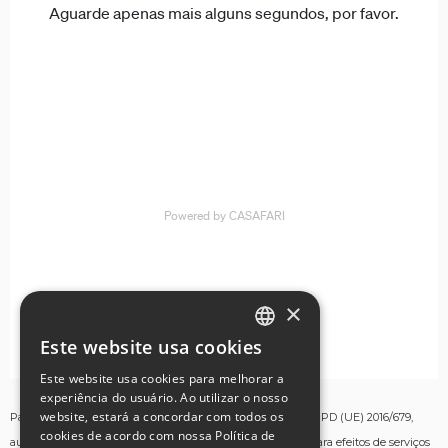
×
Este website usa cookies
ENGLISH
Este website usa cookies para melhorar a
GERMAN
experiência do usuário. Ao utilizar o nosso
website, estará a concordar com todos os
Para os fins estabelecidos no artigo 13º do Regulamento RGPD (UE) 2016/679,
FRENCH
cookies de acordo com nossa Política de
autorizo a recolha e tratamento dos meus dados pessoais para efeitos de serviços