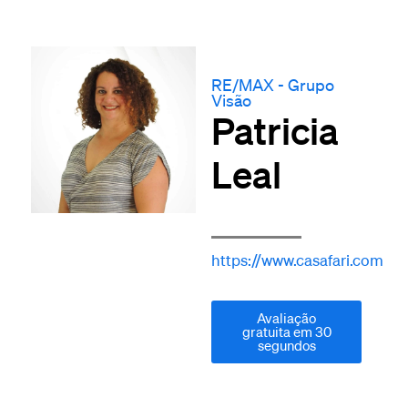
RE/MAX - Grupo
Visão
Patricia
Leal
https://www.casafari.com
Avaliação
gratuita em 30
segundos