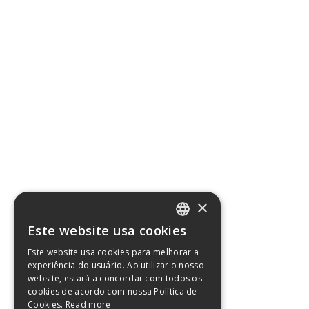
×
Este website usa cookies
ENGLISH
Este website usa cookies para melhorar a
GERMAN
experiência do usuário. Ao utilizar o nosso
website, estará a concordar com todos os
FRENCH
cookies de acordo com nossa Política de
Cookies.
Read more
PORTUGUESE