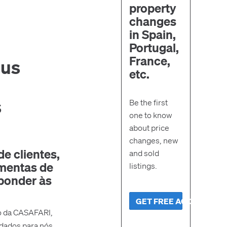
property
changes
in Spain,
Portugal,
France,
eus
etc.
s
Be the first
one to know
about price
changes, new
e clientes,
and sold
amentas de
listings.
ponder às
GET FREE ACCESS
o da CASAFARI,
dados para nós,