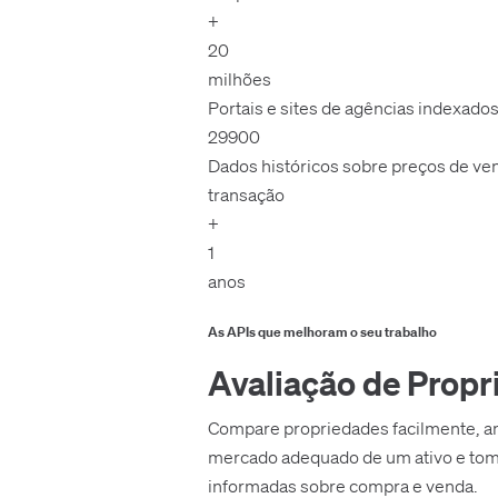
+
20
milhões
Portais e sites de agências indexado
29900
Dados históricos sobre preços de ve
transação
+
1
anos
As APIs que melhoram o seu trabalho
Avaliação de Prop
Compare propriedades facilmente, an
mercado adequado de um ativo e to
informadas sobre compra e venda.