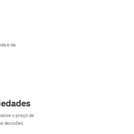
s
nda e da
riedades
alise o preço de
me decisões