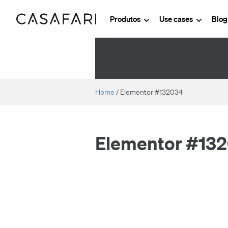
Produtos
Use cases
Blo
Home
/
Elementor #132034
Elementor #13