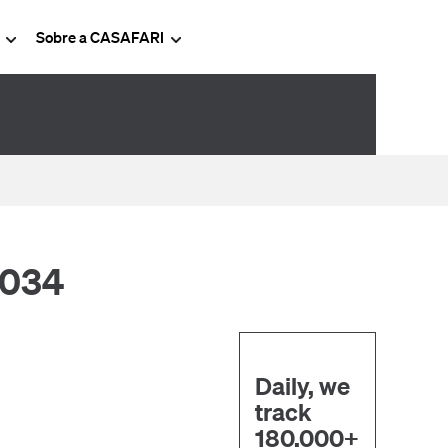
g
Sobre a CASAFARI
2034
Daily, we
track
180.000+