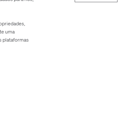
opriedades,
nte uma
as plataformas