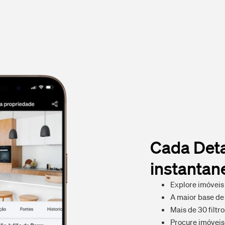
Cada Deta
instanta
Explore imóveis 
A maior base de 
Mais de 30 filtr
Procure imóveis 