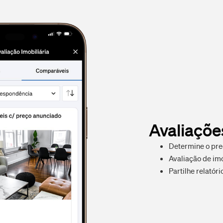
Avaliaçõe
Determine o pre
Avaliação de imó
Partilhe relatór