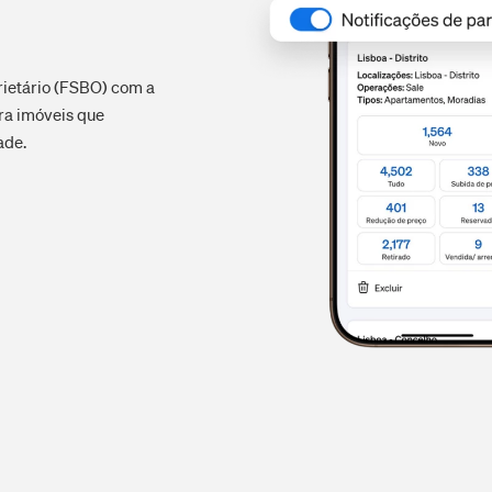
rietário (FSBO) com a
ra imóveis que
ade.