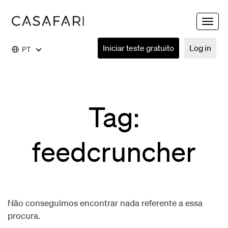
Toggle
naviga
Iniciar teste gratuito
Log in
PT
Tag:
feedcruncher
Não conseguimos encontrar nada referente a essa
procura.