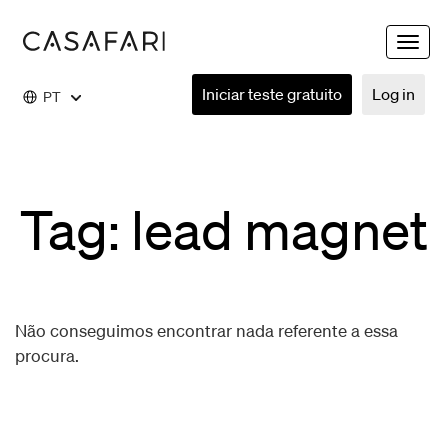
Toggle
naviga
Iniciar teste gratuito
Log in
PT
Tag: lead magnet
Não conseguimos encontrar nada referente a essa
procura.