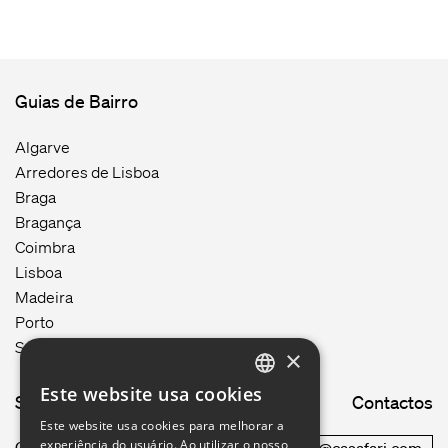
Guias de Bairro
Algarve
Arredores de Lisboa
Braga
Bragança
Coimbra
Lisboa
Madeira
Porto
Setúbal
×
Este website usa cookies
Site map
Contactos
ENGLISH
Este website usa cookies para melhorar a
GERMAN
experiência do usuário. Ao utilizar o nosso
Como funciona