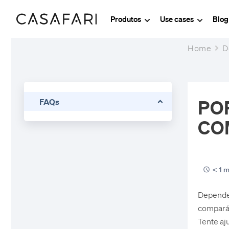
Produtos
Use cases
Blo
Home
D
PO
FAQs
CO
< 1 m
Dependen
comparáv
Tente aj