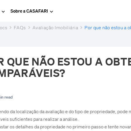
g
Sobre a CASAFARI
ocs
FAQs
Avaliação Imobiliária
Por que não estou a 
R QUE NÃO ESTOU A OBT
MPARÁVEIS?
in read
do da localização da avaliação e do tipo de propriedade, pode 
eis suficientes para realizar a análise.
ustar os detalhes da propriedade no primeiro passo e tente nov