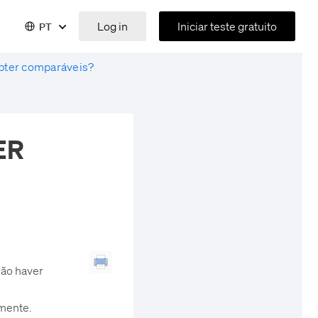
Log in
Iniciar teste gratuito
PT
obter comparáveis?
ER
não haver
amente.