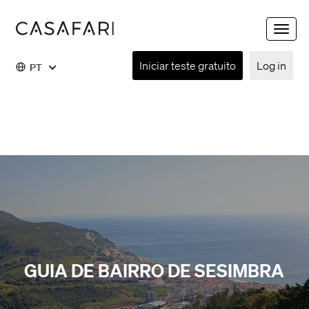
Toggle
naviga
Iniciar teste gratuito
Log in
PT
GUIA DE BAIRRO DE SESIMBRA