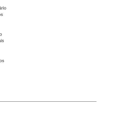
ário
os
o
is
os