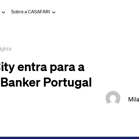
g
Sobre a CASAFARI
ights
ity entra para a
l Banker Portugal
Mil