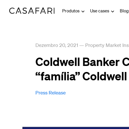
Produtos
Use cases
Blo
Dezembro 20, 2021
—
Property Market Ins
Coldwell Banker C
“família” Coldwel
Press Release