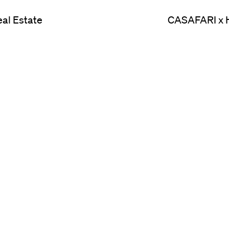
al Estate
CASAFARI x Hu