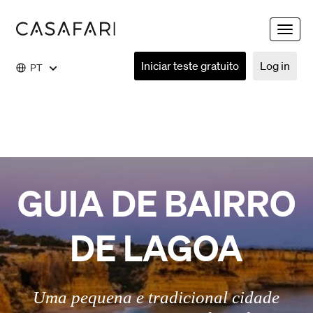
Toggle
naviga
Iniciar teste gratuito
Log in
PT
GUIA DE BAIRRO
DE LAGOA
Uma pequena e tradicional cidade