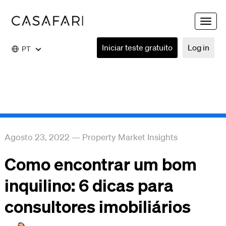
Toggle
naviga
Iniciar teste gratuito
Log in
PT
Agosto 23, 2022
—
Property Market Insights
Como encontrar um bom
inquilino: 6 dicas para
consultores imobiliários