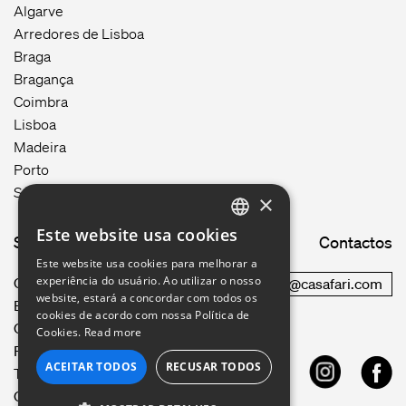
Algarve
Arredores de Lisboa
Braga
Bragança
Coimbra
Lisboa
Madeira
Porto
Setúbal
×
Este website usa cookies
Site map
Contactos
ENGLISH
Este website usa cookies para melhorar a
GERMAN
experiência do usuário. Ao utilizar o nosso
Como funciona
commercial@casafari.com
website, estará a concordar com todos os
Blog
FRENCH
cookies de acordo com nossa Política de
Carreiras
Cookies.
Read more
Política de Privacidade
PORTUGUESE
ACEITAR TODOS
RECUSAR TODOS
Termos de Uso
ITALIAN
CRM