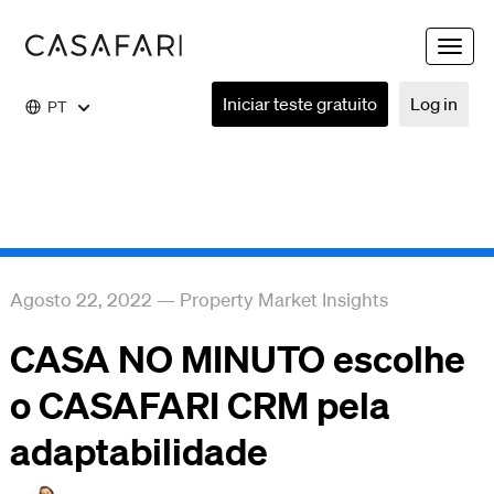
Toggle
naviga
Iniciar teste gratuito
Log in
PT
Agosto 22, 2022
—
Property Market Insights
CASA NO MINUTO escolhe
o CASAFARI CRM pela
adaptabilidade