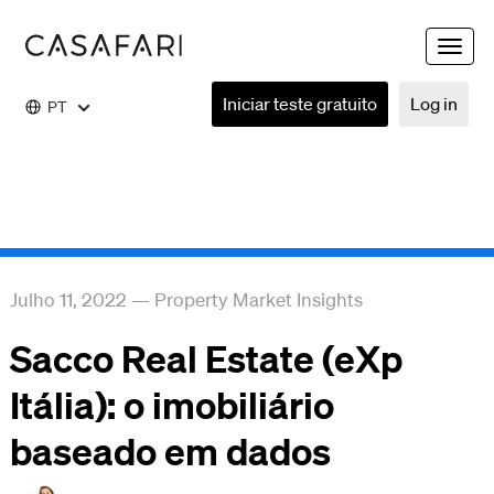
Toggle
naviga
Iniciar teste gratuito
Log in
PT
Julho 11, 2022
—
Property Market Insights
Sacco Real Estate (eXp
Itália): o imobiliário
baseado em dados