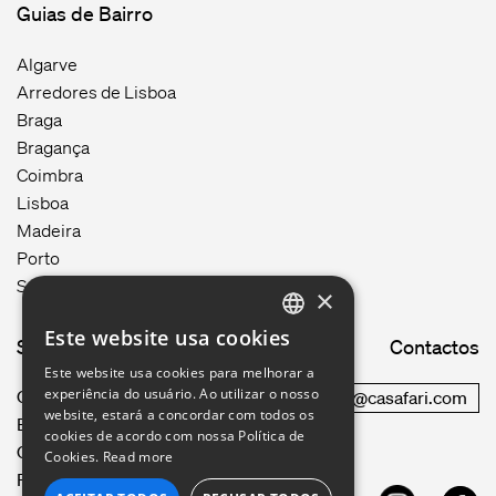
Guias de Bairro
Algarve
Arredores de Lisboa
Braga
Bragança
Coimbra
Lisboa
Madeira
Porto
Setúbal
×
Este website usa cookies
Site map
Contactos
ENGLISH
Este website usa cookies para melhorar a
GERMAN
experiência do usuário. Ao utilizar o nosso
Como funciona
commercial@casafari.com
website, estará a concordar com todos os
Blog
FRENCH
cookies de acordo com nossa Política de
Carreiras
Cookies.
Read more
Política de Privacidade
PORTUGUESE