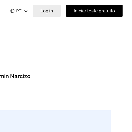
Log in
Iniciar teste gratuito
PT
min Narcizo