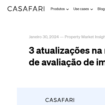
Produtos
Use cases
Blo
Janeiro 30, 2024
—
Property Market Insig
3 atualizações na
de avaliação de i