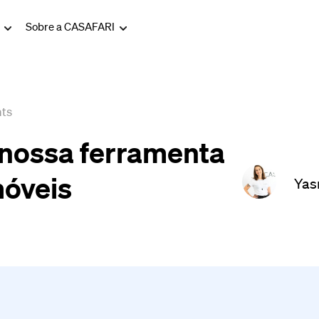
g
Sobre a CASAFARI
hts
 nossa ferramenta
móveis
Yas