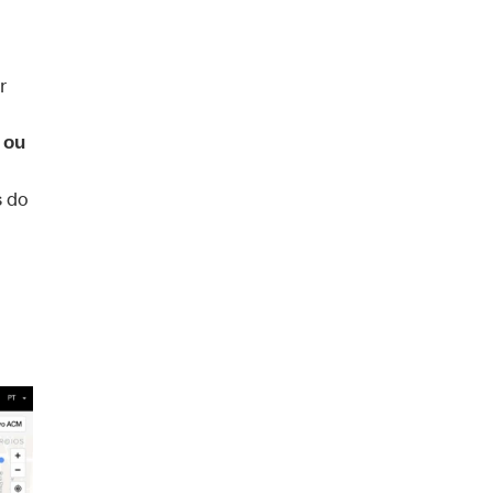
r
 ou
s do