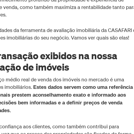
e venda, como também maximiza a rentabilidade tanto par
es.
vidades da ferramenta de avaliação imobiliária da CASAFARI
s imobiliárias do seu negócio. Vamos ver quais são elas!
ransação exibidos na nossa
iação de imóveis
eço médio real de venda dos imóveis no mercado é uma
s imobiliários.
Estes dados servem como uma referência
ionais prestem aconselhamento exato e informado aos
cisões bem informadas e a definir preços de venda
ades.
confiança aos clientes, como também contribui para
a vez que os preços das propriedades são fixados de forma