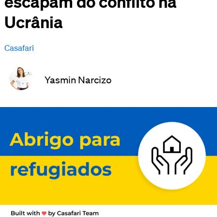
escapam do conflito na
Ucrânia
Casafari
Yasmin Narcizo