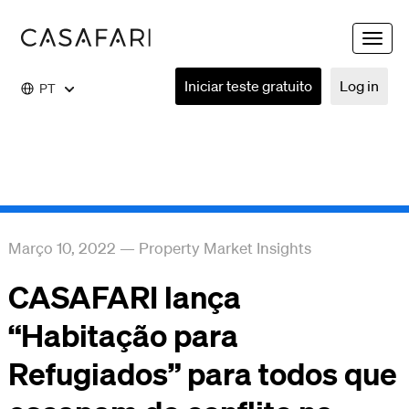
Toggle
naviga
Iniciar teste gratuito
Log in
PT
Março 10, 2022
—
Property Market Insights
CASAFARI lança
“Habitação para
Refugiados” para todos que