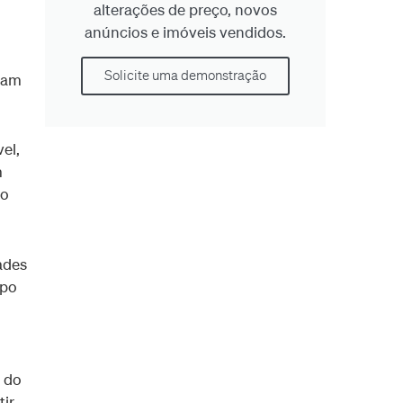
alterações de preço, novos
anúncios e imóveis vendidos.
Solicite uma demonstração
eram
el,
m
ão
ades
ipo
a do
tir