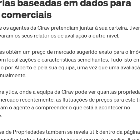
árias baseadas em dados para
s comerciais
e os agentes da Cirav pretendiam juntar à sua carteira, tiv
aram os seus relatórios de avaliação a outro nível.
ntes obtêm um preço de mercado sugerido exato para o imóv
 localizações e características semelhantes. Tudo isto e
o por Alberto e pela sua equipa, uma vez que uma avaliaç
anualmente.
alytics, onde a equipa da Cirav pode ver quantas propried
ercado recentemente, as flutuações de preços para este t
judam o agente a compreender o que está a acontecer no
.
sa de Propriedades também se revela útil: dentro da págin
sultar todo o histórico do imóvel que está a avaliar. A par