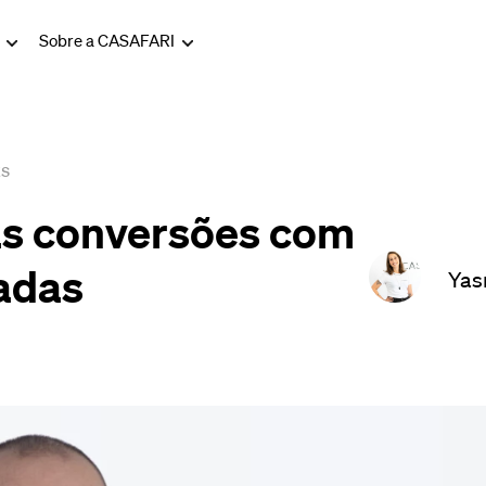
g
Sobre a CASAFARI
ts
as conversões com
hadas
Yas