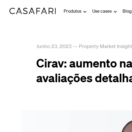
Produtos
Use cases
Blo
Junho 23, 2023
—
Property Market Insigh
Cirav: aumento n
avaliações detal