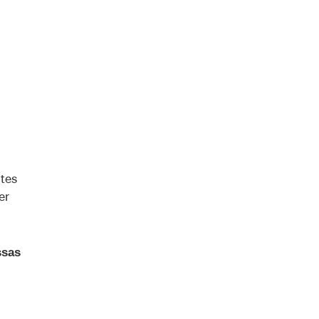
tes
er
ssas