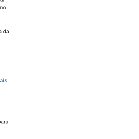
 no
a da
s
ais
para