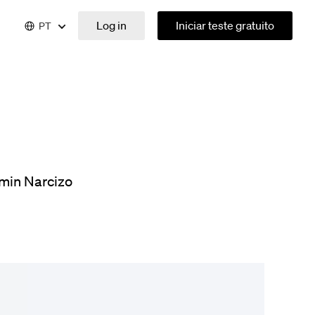
Log in
Iniciar teste gratuito
PT
min Narcizo