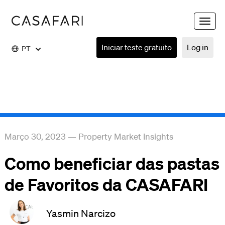
Toggle
naviga
Iniciar teste gratuito
Log in
PT
Março 30, 2023
—
Property Market Insights
Como beneficiar das pastas
de Favoritos da CASAFARI
Yasmin Narcizo