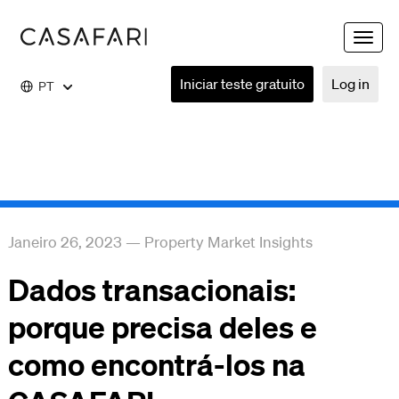
Toggle
naviga
Iniciar teste gratuito
Log in
PT
Janeiro 26, 2023
—
Property Market Insights
Dados transacionais:
porque precisa deles e
como encontrá-los na