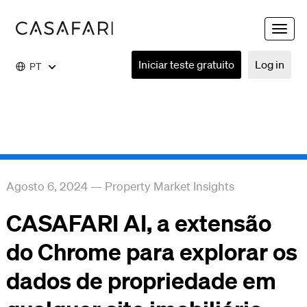
Toggle
naviga
Iniciar teste gratuito
Log in
PT
Agosto 6, 2024
—
Property Market Insights
CASAFARI AI, a extensão
do Chrome para explorar os
dados de propriedade em