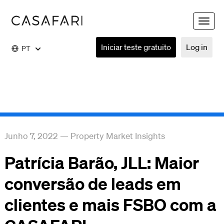
Toggle
naviga
Iniciar teste gratuito
Log in
PT
Junho 7, 2022
—
Property Market Insights
Patrícia Barão, JLL: Maior
conversão de leads em
clientes e mais FSBO com a