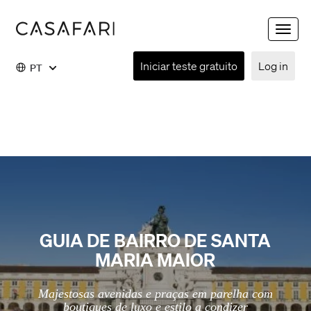
Toggle
naviga
Iniciar teste gratuito
Log in
PT
GUIA DE BAIRRO DE SANTA
MARIA MAIOR
Majestosas avenidas e praças em parelha com
boutiques de luxo e estilo a condizer