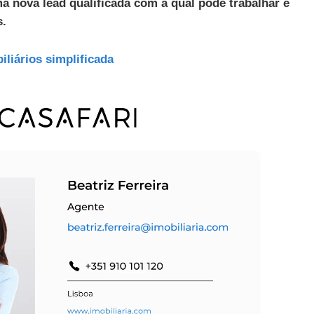
a nova lead qualificada com a qual pode trabalhar e
s.
liários simplificada