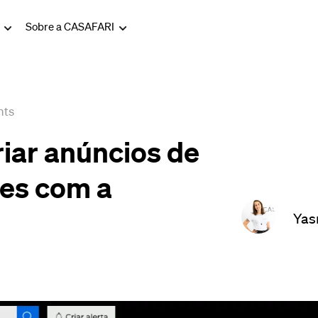
g
Sobre a CASAFARI
hts
iar anúncios de
res com a
Yas