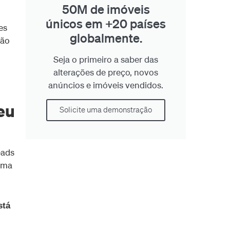
50M de imóveis
únicos em +20 países
es
globalmente.
ção
Seja o primeiro a saber das
alterações de preço, novos
anúncios e imóveis vendidos.
eu
Solicite uma demonstração
eads
uma
stá