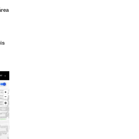
área
is