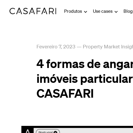
Produtos
Use cases
Blo
Fevereiro 7, 2023
—
Property Market Insig
4 formas de angar
imóveis particula
CASAFARI