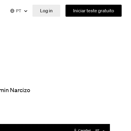
Log in
Iniciar teste gratuito
PT
min Narcizo