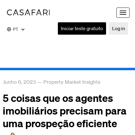
Toggle
naviga
Iniciar teste gratuito
Log in
PT
Junho 6, 2023
—
Property Market Insights
5 coisas que os agentes
imobiliários precisam para
uma prospeção eficiente