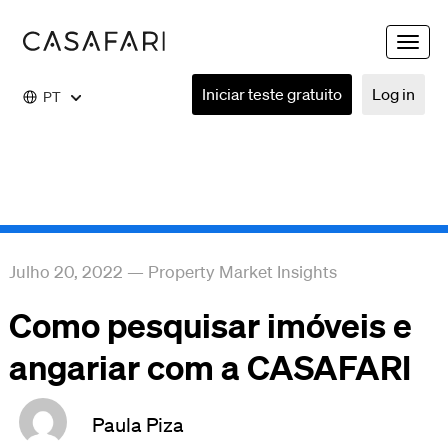
Toggle
naviga
Iniciar teste gratuito
Log in
PT
Julho 20, 2022
—
Property Market Insights
Como pesquisar imóveis e
angariar com a CASAFARI
Paula Piza