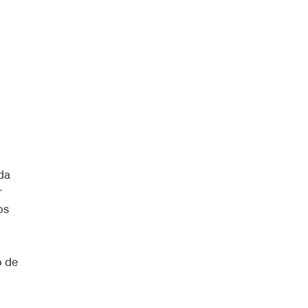
da
r
os
o de