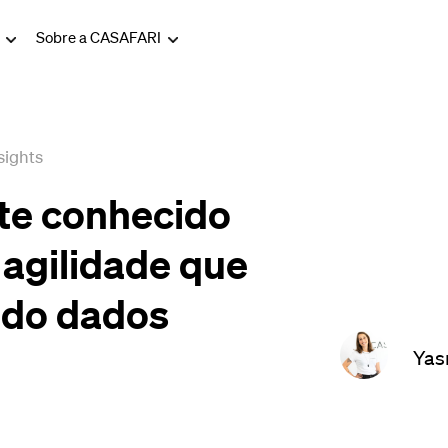
g
Sobre a CASAFARI
sights
nte conhecido
 agilidade que
ndo dados
Yas