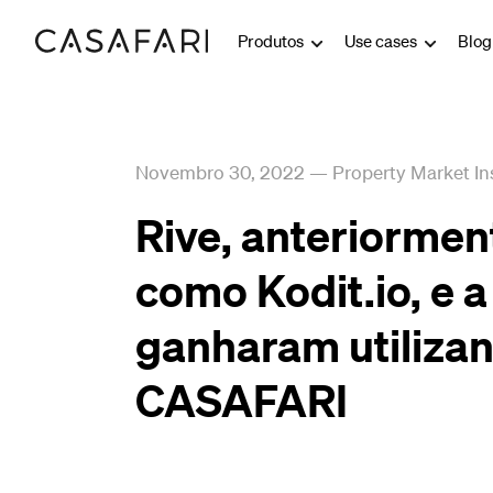
Produtos
Use cases
Blo
Novembro 30, 2022
—
Property Market In
Rive, anteriorme
como Kodit.io, e a
ganharam utiliza
CASAFARI