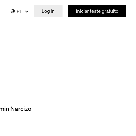
Log in
Iniciar teste gratuito
PT
min Narcizo